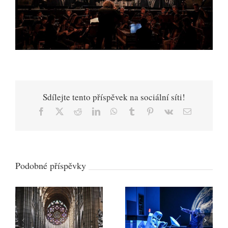
Sdílejte tento příspěvek na sociální síti!
Facebook
X
Reddit
LinkedIn
WhatsApp
Tumblr
Pinterest
Vk
E-
mail
Podobné příspěvky
Svatovítský
varhanní oktáv:
Národní divadlo
Praha oslaví nové
Brno získalo dvě