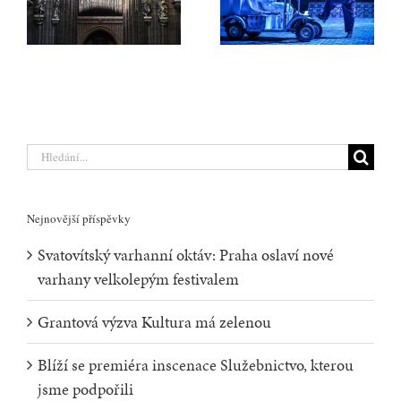
varhany
světové operní
velkolepým
ceny
festivalem
Hledat:
Nejnovější příspěvky
Svatovítský varhanní oktáv: Praha oslaví nové
varhany velkolepým festivalem
Grantová výzva Kultura má zelenou
Blíží se premiéra inscenace Služebnictvo, kterou
jsme podpořili