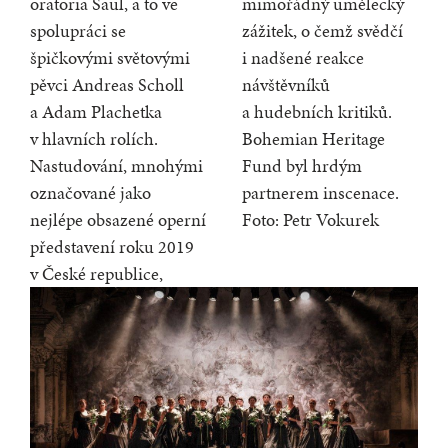
oratoria Saul, a to ve
mimořádný umělecký
spolupráci se
zážitek, o čemž svědčí
špičkovými světovými
i nadšené reakce
pěvci Andreas Scholl
návštěvníků
a Adam Plachetka
a hudebních kritiků.
v hlavních rolích.
Bohemian Heritage
Nastudování, mnohými
Fund byl hrdým
označované jako
partnerem inscenace.
nejlépe obsazené operní
Foto: Petr Vokurek
představení roku 2019
v České republice,