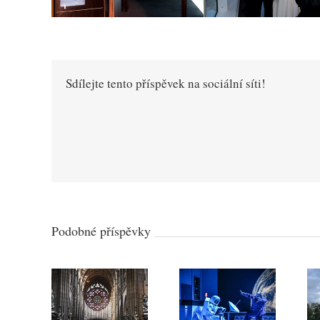
Sdílejte tento příspěvek na sociální síti!
Podobné příspěvky
Svatovítský
varhanní
Národní
oktáv: Praha
divadlo Brno
oslaví nové
získalo dvě