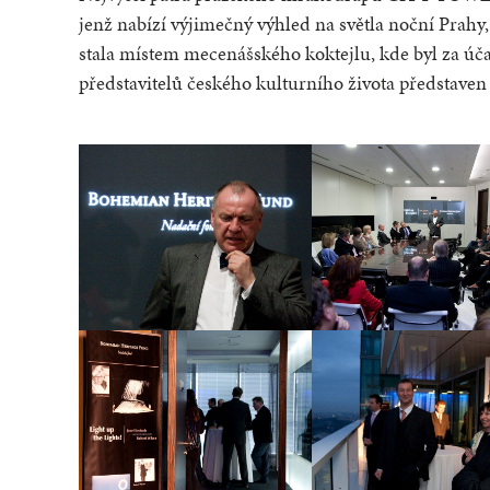
jenž nabízí výjimečný výhled na světla noční Prahy,
stala místem mecenášského koktejlu, kde byl za úča
představitelů českého kulturního života představen