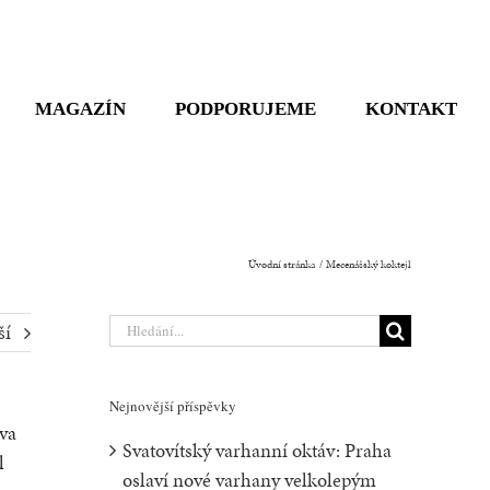
MAGAZÍN
PODPORUJEME
KONTAKT
Úvodní stránka
Mecenášský koktejl
Hledat:
ší
Nejnovější příspěvky
va
Svatovítský varhanní oktáv: Praha
l
oslaví nové varhany velkolepým