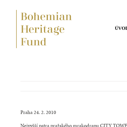
Přeskočit
na
obsah
ÚVO
Praha 24. 2. 2010
Nejvyšší patra pražského mrakodrapu CITY TOWE