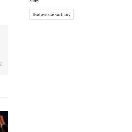
Štítky
Svatovítské varhany
E-
mail
Svatovítský
varhanní
Národní
a
oktáv: Praha
divadlo Brno
C
oslaví nové
získalo dvě