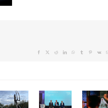
Facebook
X
Reddit
LinkedIn
WhatsApp
Tumblr
Pinterest
Vk
Praying wood
Cena Arnošta
má své místo.
Lustiga 2024
Pozvánka n
Příběh, který
předána
koncert VĚ
započal
v Míčovně