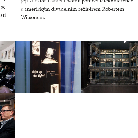
její kurátor Daniel Dvořák pomocí telekonference
 se
s americkým divadelním režisérem Robertem
sti
Wilsonem.