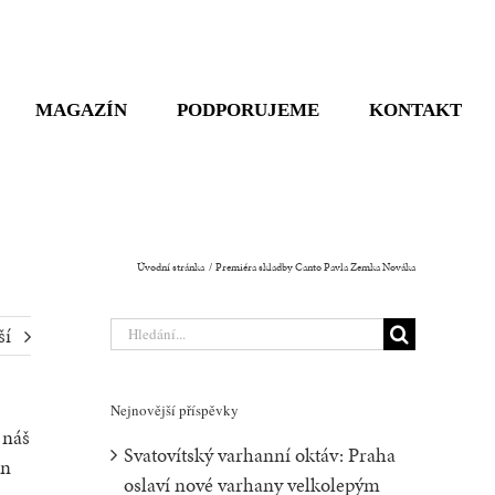
MAGAZÍN
PODPORUJEME
KONTAKT
Úvodní stránka
Premiéra skladby Canto Pavla Zemka Nováka
Hledat:
ší
Nejnovější příspěvky
 náš
Svatovítský varhanní oktáv: Praha
en
oslaví nové varhany velkolepým