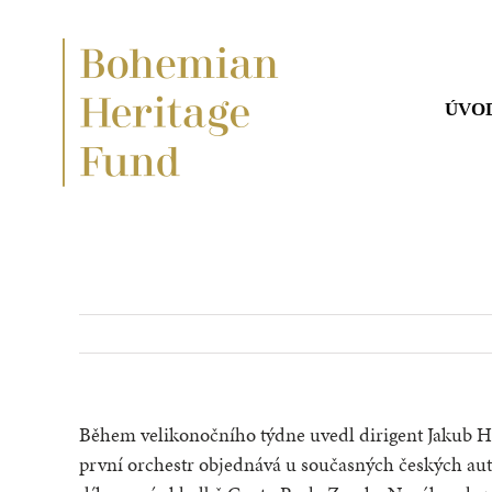
Přeskočit
na
obsah
ÚVO
Během velikonočního týdne uvedl dirigent Jakub Hr
první orchestr objednává u současných českých aut