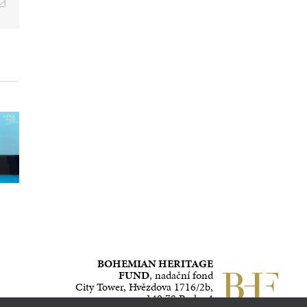
E-
mail
Svatovítský
ta
varhanní
Národní
4
oktáv: Praha
divadlo Brno
oslaví nové
získalo dvě
varhany
světové
velkolepým
operní ceny
festivalem
BOHEMIAN HERITAGE
FUND
, nadační fond
City Tower, Hvězdova 1716/2b,
140 78 Praha 4