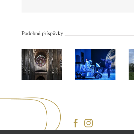
Podobné příspěvky
Svatovítský
varhanní
Národní
oktáv: Praha
divadlo Brno
oslaví nové
získalo dvě
varhany
světové
velkolepým
operní ceny
festivalem