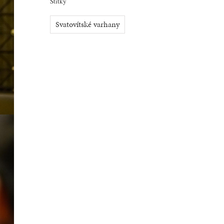
Štítky
Svatovítské varhany