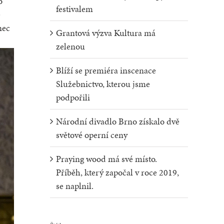
o
festivalem
ě
nec
Grantová výzva Kultura má
zelenou
Blíží se premiéra inscenace
Služebnictvo, kterou jsme
podpořili
Národní divadlo Brno získalo dvě
světové operní ceny
Praying wood má své místo.
Příběh, který započal v roce 2019,
se naplnil.