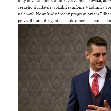
díky nové skladbě Canto Pavla Zemka Nováka, ale z
českého skladatele, vokální symfonie Vladimíra So
naléhavě. Nesmírně náročný program ovšem Filharmo
potvrdil i sám dirigent na soukromém setkání s ná