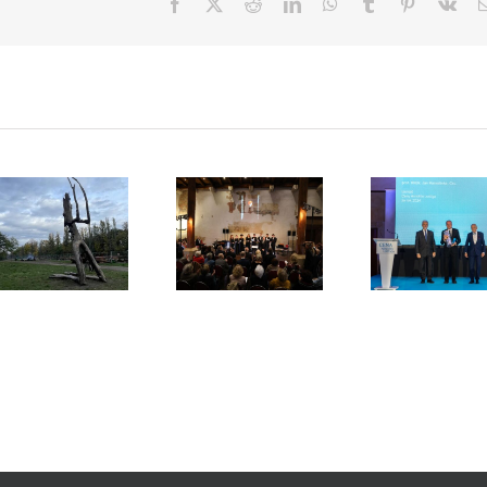
Facebook
X
Reddit
LinkedIn
WhatsApp
Tumblr
Pinterest
Vk
Praying wood
Cena Arnoš
má své místo.
Koncert Věc
Lustiga 202
Příběh, který
Červená na
předána
započal
Novoměstské
v Míčovně
v roce 2019,
radnici
Pražského
se naplnil.
hradu