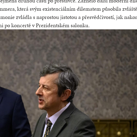
ejména druhou částí po přestávce. Zaznělo další moderní díl
mmera, která svým existenciálním dilematem působila zvlášt
nie zvládla s naprostou jistotou a přesvědčivostí, jak nako
mi po koncertě v Prezidentském salonku.