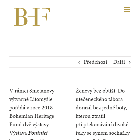
Přeskočit
na
obsah
Předchozí
Další
V rámci Smetanovy
Ženevy bez obtíží. Do
výtvarné Litomyšle
utečeneckého tábora
pořádá v roce 2018
dorazil bez jedné boty,
Bohemian Heritage
kterou ztratil
Fund dvě výstavy.
při překonávání divoké
Výstava
Poutníci
řeky se synem sochařky