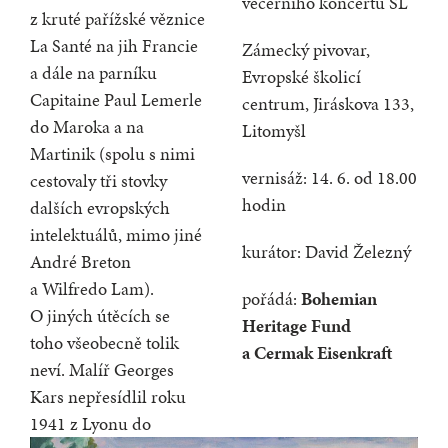
večerního koncertu SL
z kruté pařížské věznice
La Santé na jih Francie
Zámecký pivovar,
a dále na parníku
Evropské školicí
Capitaine Paul Lemerle
centrum, Jiráskova 133,
do Maroka a na
Litomyšl
Martinik (spolu s nimi
vernisáž: 14. 6. od 18.00
cestovaly tři stovky
hodin
dalších evropských
intelektuálů, mimo jiné
kurátor: David Železný
André Breton
a Wilfredo Lam).
pořádá:
Bohemian
O jiných útěcích se
Heritage Fund
toho všeobecně tolik
a Cermak Eisenkraft
neví. Malíř Georges
Kars nepřesídlil roku
1941 z Lyonu do