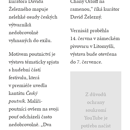
kurátora Davida
Chany Orloff na
Železného mapuje
ramenou,“ říká kurátor
nelehké osudy českých
David Železný.
výtvarníků
Vernisáž proběhla
nedobrovolně
14. června v zámeckém
vyhnaných do exilu.
pivovaru v Litomyšli,
Motivem poutnictví je
výstava bude otevřena
výstava tématicky spjata
do 7. července.
s hudební částí
festivalu, která
v premiéře uvedla
kantátu
Český
Z důvodů
poutník.
Malíři-
ochrany
poutníci ovšem na svoji
soukromí
pouť odcházeli často
YouTube je
nedobrovolně. „Dva
potřeba načíst