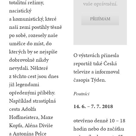
totalitní režimy,
vaše oprávnění.
nacistický
a komunistický, které
PŘIJÍMÁM
naši zemi postihly těsně
po sobě, rozesely naše
umělce do míst, do
kterých by se nejspíše
O výstavách přinesla
dobrovolně nikdy
reportáž také
Česká
nevydali. Některé
televize
a informoval
z těchto cest jsou dnes
časopis Týden
.
již legendami
opředenými příběhy.
Poutníci
Například strastiplná
14. 6. – 7. 7. 2018
cesta Adolfa
Hoffmeistera, Maxe
otevřeno denně 10 – 18
Kopfa, Aléna Diviše
hodin nebo do začátku
a Antonína Pelce