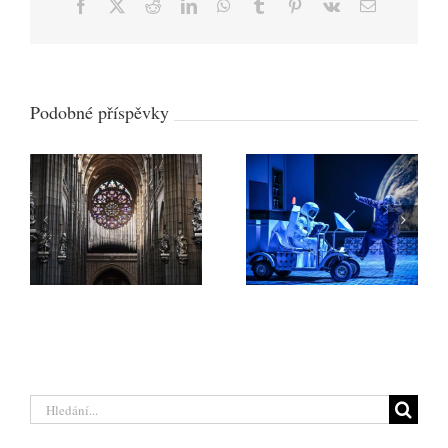
Facebook
X
Reddit
LinkedIn
WhatsApp
Tumblr
Pinterest
Vk
E-
mail
Podobné příspěvky
Svatovítský
varhanní oktáv:
Národní divadlo
Praha oslaví nové
Brno získalo dvě
varhany
světové operní
velkolepým
ceny
festivalem
Hledat: